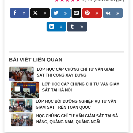
BÀI VIẾT LIÊN QUAN
LỚP HỌC CẤP CHỨNG CHỈ TƯ VẤN GIÁM
SÁT THI CÔNG XÂY DỰNG
LỚP HỌC CẤP CHỨNG CHỈ TƯ VẤN GIÁM
SÁT TẠI HÀ NỘI
LỚP HỌC BỒI DƯỠNG NGHIỆP VỤ TƯ VẤN
GIÁM SÁT TRÊN TOÀN QUỐC
HỌC CHỨNG CHỈ TƯ VẤN GIÁM SÁT TẠI ĐÀ
NẴNG, QUẢNG NAM, QUẢNG NGÃI