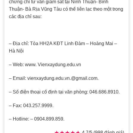
chứng chỉ tư vấn giám sát tại Ninh Thuận- Bình
Thuận- Bà Rịa Vũng Tàu có thể liên lạc theo một trong
các địa chỉ sau:
– Địa chỉ: Tòa HH2A KĐT Linh Đàm – Hoàng Mai –
Hà Nội
– Web: www. Vienxaydung.edu.vn
– Email: vienxaydung.edu.vn.@gmail.com.
– Số điện thoại cố định tại văn phòng: 046.686.8910.
– Fax: 043.257.9999.
– Hotline: – 0904.899.859.
★★★★★
★★★★★
4,7/5 (998 đánh giá)