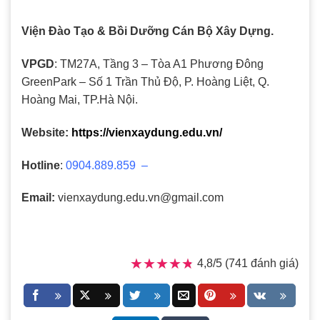
Viện Đào Tạo & Bồi Dưỡng Cán Bộ Xây Dựng.
VPGD
: TM27A, Tầng 3 – Tòa A1 Phương Đông
GreenPark – Số 1 Trần Thủ Độ, P. Hoàng Liệt, Q.
Hoàng Mai, TP.Hà Nội.
Website:
https://vienxaydung.edu.vn/
Hotline
:
0904.889.859 –
Email:
vienxaydung.edu.vn@gmail.com
★★★★★
★★★★★
4,8/5 (741 đánh giá)