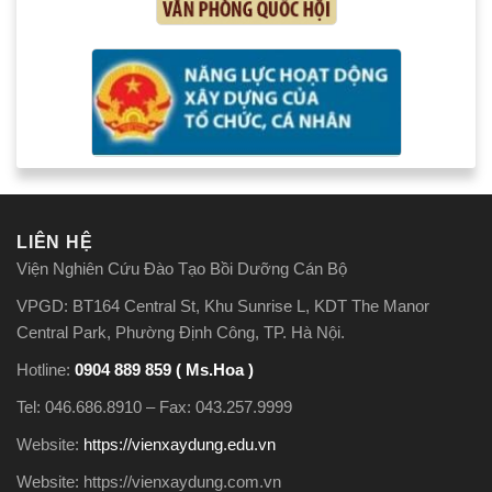
LIÊN HỆ
Viện Nghiên Cứu Đào Tạo Bồi Dưỡng Cán Bộ
VPGD: BT164 Central St, Khu Sunrise L, KDT The Manor
Central Park, Phường Định Công, TP. Hà Nội.
Hotline:
0904 889 859 ( Ms.Hoa )
Tel: 046.686.8910 – Fax: 043.257.9999
Website:
https://vienxaydung.edu.vn
Website: https://vienxaydung.com.vn