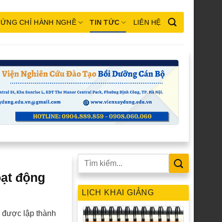
ỨNG CHỈ HÀNH NGHỀ
TIN TỨC
LIÊN HỆ
oạt động
LỊCH KHAI GIẢNG
g được lập thành