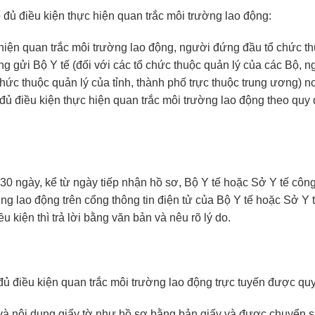
 đủ điều kiện thực hiện quan trắc môi trường lao động:
 hiện quan trắc môi trường lao động, người đứng đầu tổ chức th
ng gửi Bộ Y tế (đối với các tổ chức thuộc quản lý của các Bộ, 
 chức thuộc quản lý của tỉnh, thành phố trực thuộc trung ương) nơ
đủ điều kiện thực hiện quan trắc môi trường lao động theo quy 
 30 ngày, kể từ ngày tiếp nhận hồ sơ, Bộ Y tế hoặc Sở Y tế côn
ờng lao động trên cổng thông tin điện tử của Bộ Y tế hoặc Sở Y
 kiện thì trả lời bằng văn bản và nêu rõ lý do.
đủ điều kiện quan trắc môi trường lao động trực tuyến được qu
và nội dung giấy tờ như hồ sơ bằng bản giấy và được chuyển 