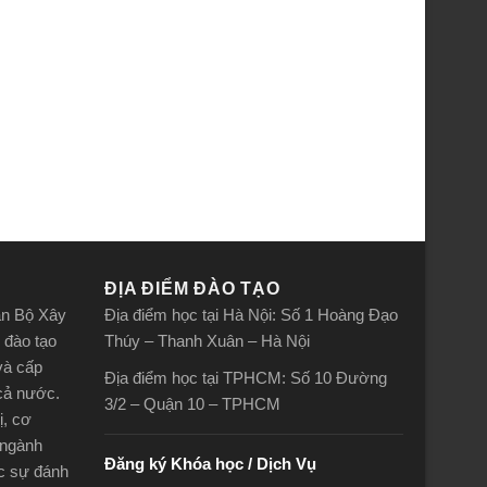
ĐỊA ĐIỂM ĐÀO TẠO
án Bộ Xây
Địa điểm học tại Hà Nội: Số 1 Hoàng Đạo
 đào tạo
Thúy – Thanh Xuân – Hà Nội
và cấp
Địa điểm học tại TPHCM: Số 10 Đường
 cả nước.
3/2 – Quận 10 – TPHCM
ị, cơ
 ngành
Đăng ký Khóa học / Dịch Vụ
ợc sự đánh