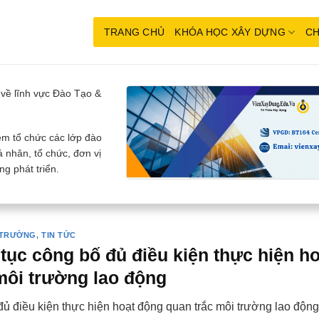
TRANG CHỦ
KHÓA HỌC XÂY DỰNG
CH
về lĩnh vực Đào Tạo &
m tổ chức các lớp đào
 nhân, tổ chức, đơn vị
g phát triển.
I TRƯỜNG
,
TIN TỨC
 tục công bố đủ điều kiện thực hiện h
môi trường lao động
đủ điều kiện thực hiện hoạt động quan trắc môi trường lao độn