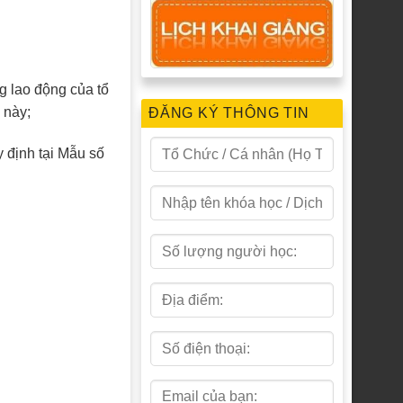
g lao động của tổ
 này;
ĐĂNG KÝ THÔNG TIN
 định tại Mẫu số