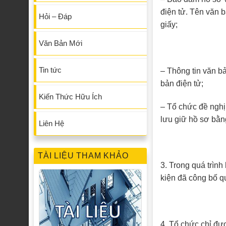
điện tử. Tên văn b
Hỏi – Đáp
giấy;
Văn Bản Mới
Tin tức
– Thông tin văn b
bản điện tử;
Kiến Thức Hữu Ích
– Tổ chức đề nghị
lưu giữ hồ sơ bằn
Liên Hệ
TÀI LIỆU THAM KHẢO
3. Trong quá trìn
kiện đã công bố qu
4. Tổ chức chỉ đư