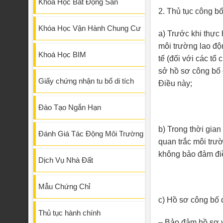
Khóa Học Bất Động Sản
2. Thủ tục công bố
Khóa Học Vận Hành Chung Cư
a) Trước khi thực
môi trường lao độ
Khoá Học BIM
tế (đối với các tổ
sở hồ sơ công bố 
Giấy chứng nhận tu bổ di tích
Điều này;
Đào Tạo Ngắn Hạn
b) Trong thời gian
Đánh Giá Tác Động Môi Trường
quan trắc môi trư
không bảo đảm điều
Dịch Vụ Nhà Đất
Mẫu Chứng Chỉ
c) Hồ sơ công bố 
Thủ tục hành chính
– Bảo đảm hồ sơ 