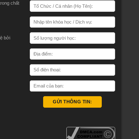
trong chất
ệ bởi