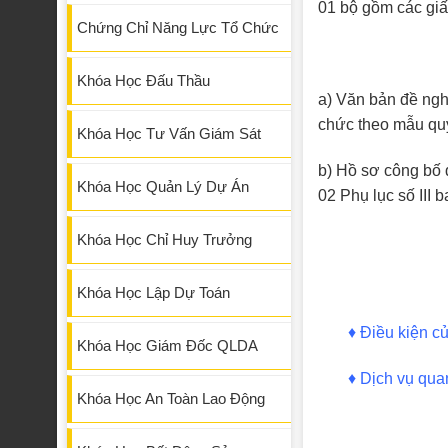
01 bộ gồm các giấ
Chứng Chỉ Năng Lực Tổ Chức
Khóa Học Đấu Thầu
a) Văn bản đề ngh
chức theo mẫu quy
Khóa Học Tư Vấn Giám Sát
b) Hồ sơ công bố 
Khóa Học Quản Lý Dự Án
02 Phụ lục số III 
Khóa Học Chỉ Huy Trưởng
Khóa Học Lập Dự Toán
♦
Điều kiện c
Khóa Học Giám Đốc QLDA
♦
Dịch vụ quan
Khóa Học An Toàn Lao Động