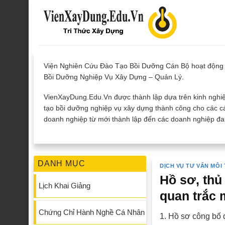
Skip
to
content
Viện Nghiên Cứu Đào Tạo Bồi Dưỡng Cán Bộ hoạt động 
Bồi Dưỡng Nghiệp Vụ Xây Dựng – Quản Lý.
VienXayDung.Edu.Vn được thành lập dựa trên kinh nghiệ
tạo bồi dưỡng nghiệp vụ xây dựng thành công cho các cá
doanh nghiệp từ mới thành lập đến các doanh nghiệp đan
DANH MỤC
DỊCH VỤ TƯ VẤN MÔ
Hồ sơ, thủ
Lịch Khai Giảng
quan trắc 
Chứng Chỉ Hành Nghề Cá Nhân
1. Hồ sơ công bố 