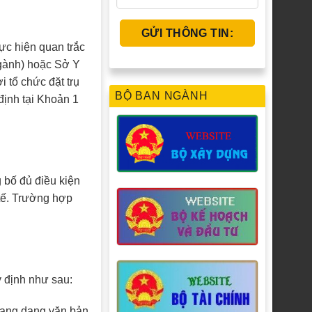
ực hiện quan trắc
ngành) hoặc Sở Y
i tổ chức đặt trụ
BỘ BAN NGÀNH
định tại Khoản 1
g bố đủ điều kiện
 tế. Trường hợp
y định như sau:
sang dạng văn bản