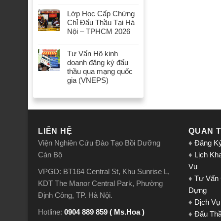
Lớp Học Cấp Chứng
Chỉ Đấu Thầu Tại Hà
Nội – TPHCM 2026
Tư Vấn Hộ kinh
doanh đăng ký đấu
thầu qua mạng quốc
gia (VNEPS)
LIÊN HỆ
QUAN 
Viện Nghiên Cứu Đào Tạo Bồi Dưỡng
♦
Đăng K
Cán Bộ
♦
Lịch Kh
Vụ
VPGD: BT164 Central St, Khu Sunrise L,
♦
Tư Vấn
KDT The Manor Central Park, Phường
Dựng
Định Công, TP. Hà Nội.
♦
Dịch Vụ
Hotline:
0904 889 859 ( Ms.Hoa )
♦
Đấu Th