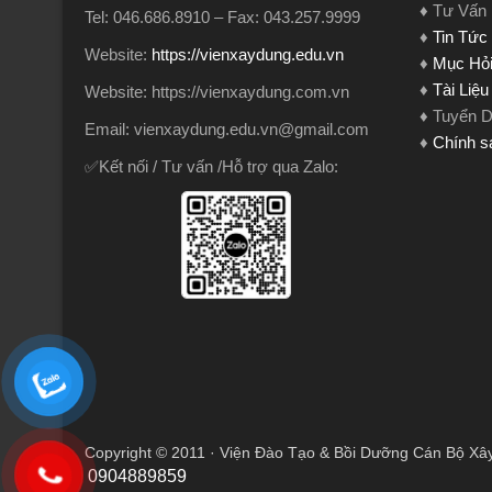
♦ Tư Vấn
Tel: 046.686.8910 – Fax: 043.257.9999
♦
Tin Tức
Website:
https://vienxaydung.edu.vn
♦
Mục Hỏi
♦
Tài Liệ
Website: https://vienxaydung.com.vn
♦ Tuyển 
Email: vienxaydung.edu.vn@gmail.com
♦
Chính s
✅Kết nối / Tư vấn /Hỗ trợ qua Zalo:
Copyright © 2011 · Viện Đào Tạo & Bồi Dưỡng Cán Bộ Xâ
0904889859