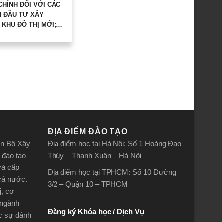
CHỈNH ĐỐI VỚI CÁC
N ĐẦU TƯ XÂY
KHU ĐÔ THỊ MỚI;
 TÁI THIẾT KHU ĐÔ
DỰ ÁN ĐẦU TƯ XÂY
 KHU ĐÔ THỊ HỖN
THUỘC THẨM QUYỀN
 THUẬN CỦA THỦ
G CHÍNH PHỦ.
ĐỊA ĐIỂM ĐÀO TẠO
án Bộ Xây
Địa điểm học tại Hà Nội: Số 1 Hoàng Đạo
 đào tạo
Thúy – Thanh Xuân – Hà Nội
và cấp
Địa điểm học tại TPHCM: Số 10 Đường
 cả nước.
3/2 – Quận 10 – TPHCM
ị, cơ
 ngành
Đăng ký Khóa học / Dịch Vụ
ợc sự đánh