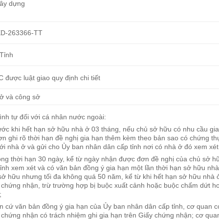
ây dựng
XD-263366-TT
Tỉnh
 được luật giao quy định chi tiết
ở và công sở
rình tự đối với cá nhân nước ngoài:
ước khi hết hạn sở hữu nhà ở 03 tháng, nếu chủ sở hữu có nhu cầu gia
ơn ghi rõ thời hạn đề nghị gia hạn thêm kèm theo bản sao có chứng t
với nhà ở và gửi cho Ủy ban nhân dân cấp tỉnh nơi có nhà ở đó xem xét,
ong thời hạn 30 ngày, kể từ ngày nhận được đơn đề nghị của chủ sở 
tỉnh xem xét và có văn bản đồng ý gia hạn một lần thời hạn sở hữu nhà
sở hữu nhưng tối đa không quá 50 năm, kể từ khi hết hạn sở hữu nhà ở
 chứng nhận, trừ trường hợp bị buộc xuất cảnh hoặc buộc chấm dứt hoạ
;
n cứ văn bản đồng ý gia hạn của Ủy ban nhân dân cấp tỉnh, cơ quan 
 chứng nhận có trách nhiệm ghi gia hạn trên Giấy chứng nhận; cơ qu