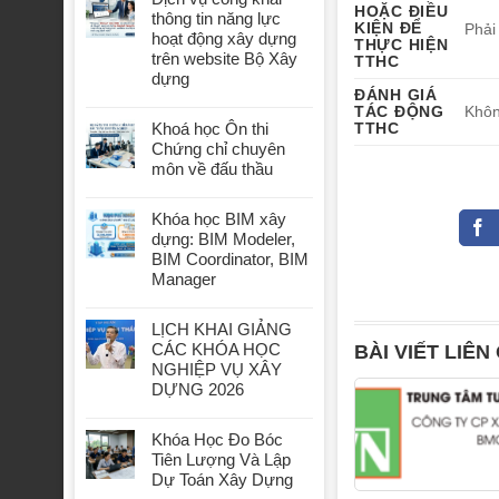
HOẶC ĐIỀU
thông tin năng lực
KIỆN ĐỂ
Phải
hoạt động xây dựng
THỰC HIỆN
trên website Bộ Xây
TTHC
dựng
ĐÁNH GIÁ
TÁC ĐỘNG
Khôn
Khoá học Ôn thi
TTHC
Chứng chỉ chuyên
môn về đấu thầu
Khóa học BIM xây
dựng: BIM Modeler,
BIM Coordinator, BIM
Manager
LỊCH KHAI GIẢNG
CÁC KHÓA HỌC
BÀI VIẾT LIÊN
NGHIỆP VỤ XÂY
DỰNG 2026
Khóa Học Đo Bóc
Tiên Lượng Và Lập
Dự Toán Xây Dựng