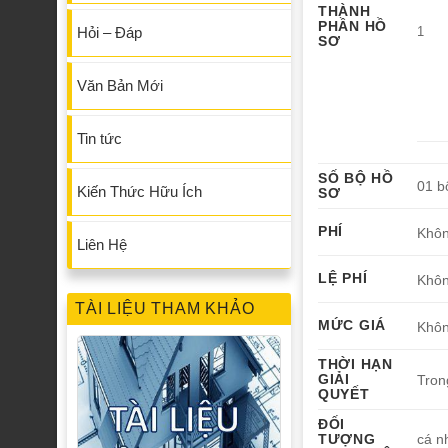
THÀNH
PHẦN HỒ
Hỏi – Đáp
1
SƠ
Văn Bản Mới
Tin tức
SỐ BỘ HỒ
01 b
Kiến Thức Hữu Ích
SƠ
PHÍ
Khôn
Liên Hệ
LỆ PHÍ
Khôn
TÀI LIỆU THAM KHẢO
MỨC GIÁ
Khôn
THỜI HẠN
GIẢI
Tron
QUYẾT
ĐỐI
TƯỢNG
cá n