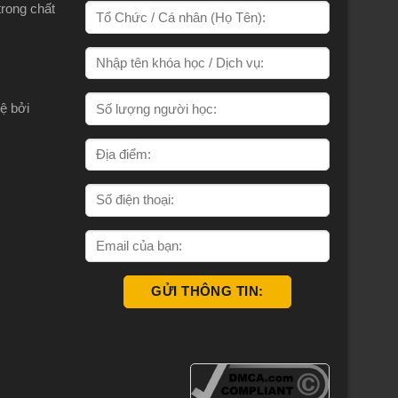
trong chất
ệ bởi