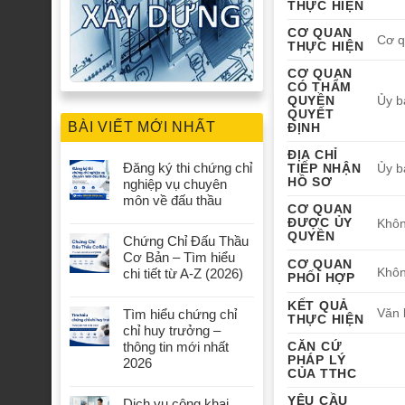
THỰC HIỆN
CƠ QUAN
Cơ q
THỰC HIỆN
CƠ QUAN
CÓ THẨM
QUYỀN
Ủy b
QUYẾT
BÀI VIẾT MỚI NHẤT
ĐỊNH
ĐỊA CHỈ
Đăng ký thi chứng chỉ
TIẾP NHẬN
Ủy b
HỒ SƠ
nghiệp vụ chuyên
môn về đấu thầu
CƠ QUAN
ĐƯỢC ỦY
Khôn
QUYỀN
Chứng Chỉ Đấu Thầu
Cơ Bản – Tìm hiểu
CƠ QUAN
Khôn
chi tiết từ A-Z (2026)
PHỐI HỢP
KẾT QUẢ
Văn 
Tìm hiểu chứng chỉ
THỰC HIỆN
chỉ huy trưởng –
thông tin mới nhất
CĂN CỨ
PHÁP LÝ
2026
CỦA TTHC
YÊU CẦU
Dịch vụ công khai