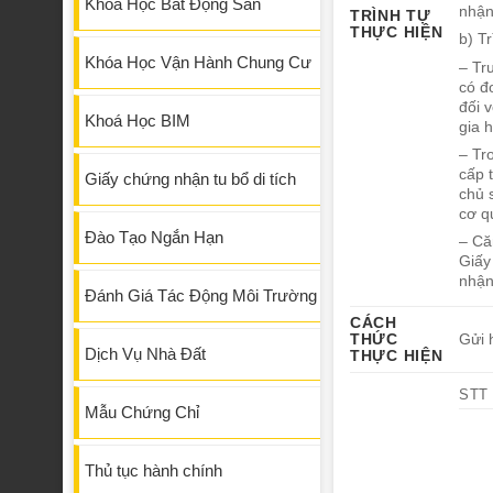
Khóa Học Bất Động Sản
nhận
TRÌNH TỰ
THỰC HIỆN
b) T
Khóa Học Vận Hành Chung Cư
– Tr
có đ
đối 
Khoá Học BIM
gia 
– Tr
cấp 
Giấy chứng nhận tu bổ di tích
chủ 
cơ q
Đào Tạo Ngắn Hạn
– Că
Giấy
nhận
Đánh Giá Tác Động Môi Trường
CÁCH
THỨC
Gửi 
Dịch Vụ Nhà Đất
THỰC HIỆN
STT
Mẫu Chứng Chỉ
Thủ tục hành chính