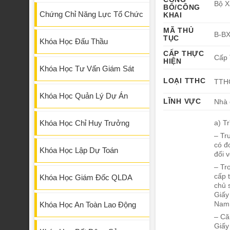
Bộ X
BỐ/CÔNG
Chứng Chỉ Năng Lực Tổ Chức
KHAI
MÃ THỦ
B-B
TỤC
Khóa Học Đấu Thầu
CẤP THỰC
Cấp 
HIỆN
Khóa Học Tư Vấn Giám Sát
LOẠI TTHC
TTHC
Khóa Học Quản Lý Dự Án
LĨNH VỰC
Nhà 
a) T
Khóa Học Chỉ Huy Trưởng
– Tr
có đ
Khóa Học Lập Dự Toán
đối 
– Tr
cấp 
Khóa Học Giám Đốc QLDA
chủ 
Giấy
Nam
Khóa Học An Toàn Lao Động
– Că
Giấy