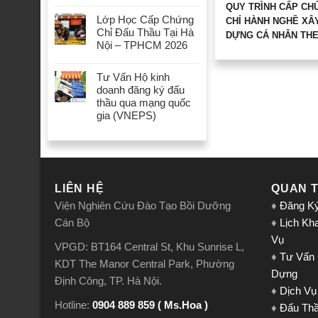
QUY TRÌNH CẤP CH
Lớp Học Cấp Chứng
CHỈ HÀNH NGHỀ XÂ
Chỉ Đấu Thầu Tại Hà
DỰNG CÁ NHÂN TH
Nội – TPHCM 2026
NGHỊ ĐỊNH 15/2021/
Tư Vấn Hộ kinh
doanh đăng ký đấu
thầu qua mạng quốc
gia (VNEPS)
LIÊN HỆ
QUAN 
Viện Nghiên Cứu Đào Tạo Bồi Dưỡng
♦
Đăng K
Cán Bộ
♦
Lịch Kh
Vụ
VPGD: BT164 Central St, Khu Sunrise L,
♦
Tư Vấn
KDT The Manor Central Park, Phường
Dựng
Định Công, TP. Hà Nội.
♦
Dịch Vụ
Hotline:
0904 889 859 ( Ms.Hoa )
♦
Đấu Th