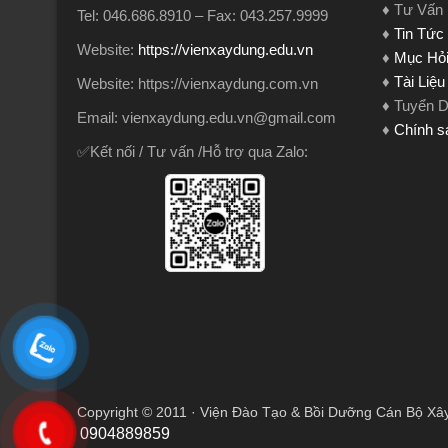
♦ Tư Vấn
Tel: 046.686.8910 – Fax: 043.257.9999
♦
Tin Tức
Website:
https://vienxaydung.edu.vn
♦
Mục Hỏi
♦
Tài Liệ
Website: https://vienxaydung.com.vn
♦ Tuyển 
Email: vienxaydung.edu.vn@gmail.com
♦
Chính s
✅Kết nối / Tư vấn /Hỗ trợ qua Zalo:
Copyright © 2011 · Viện Đào Tạo & Bồi Dưỡng Cán Bộ Xâ
0904889859