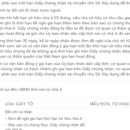
 phải sao một bản Giấy chứng nhận và chuyển cho Sở Xây dựng để th
rình tự đối với tổ chức nước ngoài
ước khi hết hạn sở hữu nhà ở 03 tháng, nếu chủ sở hữu có nhu cầu gia
ơn ghi rõ thời hạn đề nghị gia hạn thêm kèm theo bản sao có chứng t
với nhà ở, Giấy chứng nhận đăng ký đầu tư đã được cơ quan có thẩm 
hạn hoạt động và gửi cho Ủy ban nhân dân cấp tỉnh nơi có nhà ở đó xem
ong thời hạn 30 ngày, kể từ ngày nhận được đơn đề nghị của chủ sở 
tỉnh xem xét và có văn bản đồng ý gia hạn một lần thời hạn sở hữu nhà
sở hữu nhưng tối đa không quá thời hạn ghi trên Giấy chứng nhận đăn
uan có thẩm quyền của Việt Nam gia hạn hoạt động;
n cứ văn bản đồng ý gia hạn của Ủy ban nhân dân cấp tỉnh, cơ quan 
 chứng nhận có trách nhiệm ghi gia hạn trên Giấy chứng nhận; cơ qu
 phải sao một bản Giấy chứng nhận và chuyển cho Sở Xây dựng để th
hồ sơ đến UBND tỉnh nơi có nhà ở
LOẠI GIẤY TỜ
MẪU ĐƠN, TỜ KHAI
Đối với cá nhân:
– Đơn đề nghị gia hạn thời hạn sở hữu nhà ở;
– Bản sao có chứng thực Giấy chứng nhận đối
với nhà ở.