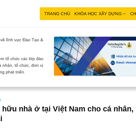
TRANG CHỦ
KHÓA HỌC XÂY DỰNG
CH
về lĩnh vực Đào Tạo &
m tổ chức các lớp đào
 nhân, tổ chức, đơn vị
g phát triển.
H
 hữu nhà ở tại Việt Nam cho cá nhân,
i