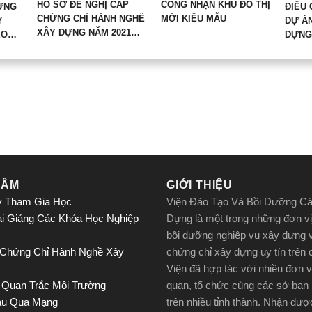
HỒ SƠ ĐỀ NGHỊ CẤP
CÔNG NHẬN KHU ĐÔ THỊ
ỨNG
ĐIỀU 
CHỨNG CHỈ HÀNH NGHỀ
MỚI KIỂU MẪU
Y
DỰ Á
XÂY DỰNG NĂM 2021
EO
DỰNG 
ĐIỀU 76 NĐ 15/2021/NĐ-
NĐ-CP
DỰ ÁN
CP
THỊ; 
DỰNG
HỢP 
CHẤP
TƯỚN
TÂM
GIỚI THIỆU
ý Tham Gia Học
Viện Đào Tạo Và Bồi Dưỡng C
ai Giảng Các Khóa Học Nghiệp
Dựng là một trong những đơn vị
bồi dưỡng nghiệp vụ xây dựng 
 Chứng Chỉ Hành Nghề Xây
chứng chỉ xây dựng uy tín trên
Viện đã hợp tác với nhiều đơn v
 Quan Trắc Môi Trường
quan, tổ chức cùng các sở ban
ầu Qua Mạng
trên nhiều tỉnh thành. Nhận đư