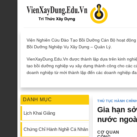
Skip
to
content
Viện Nghiên Cứu Đào Tạo Bồi Dưỡng Cán Bộ hoạt động 
Bồi Dưỡng Nghiệp Vụ Xây Dựng – Quản Lý.
VienXayDung.Edu.Vn được thành lập dựa trên kinh nghiệ
tạo bồi dưỡng nghiệp vụ xây dựng thành công cho các cá
doanh nghiệp từ mới thành lập đến các doanh nghiệp đan
DANH MỤC
THỦ TỤC HÀNH CHÍN
Gia hạn sở
Lịch Khai Giảng
nước ngoà
Chứng Chỉ Hành Nghề Cá Nhân
CƠ QUAN
CÔNG