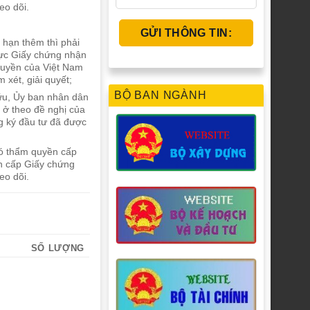
eo dõi.
 hạn thêm thì phải
hực Giấy chứng nhận
quyền của Việt Nam
 xét, giải quyết;
BỘ BAN NGÀNH
hữu, Ủy ban nhân dân
 ở theo đề nghị của
g ký đầu tư đã được
có thẩm quyền cấp
an cấp Giấy chứng
eo dõi.
SỐ LƯỢNG