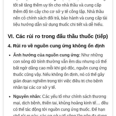
tốt sẽ tăng thêm uy tín cho nhà thầu và cung cấp
thêm độ tin cậy cho cơ sở y tế công lập. Nhà thầu
nên có chính sách đổi trả, bảo hành và cung cấp tài
liệu hướng dẫn sử dụng thuốc chi tiết và dễ hiểu.
VI. Các rủi ro trong đấu thầu thuốc (tiếp)
4. Rủi ro về nguồn cung ứng không ổn định
Ảnh hưởng của nguồn cung ứng:
Như những
con sóng dữ bình thường vẫn êm dịu nhưng có thể
bất ngờ dâng cao mỗi khi gió độc, nguồn cung ứng
thuốc cũng vậy. Nếu không ổn định, nó có thể gây
gián đoạn nghiêm trọng tới việc điều trị cho bệnh
nhân tại các cơ sở y tế.
Nguyên nhân:
Các yếu tố như chính sách thương
mại, dịch bệnh, thiên tai, khủng hoảng kinh tế… đều
có thể tác động tới nguồn cung ứng thuốc. Để hạn
chế rủi ro này, các cơ sở y tế công lập nên đa dạng