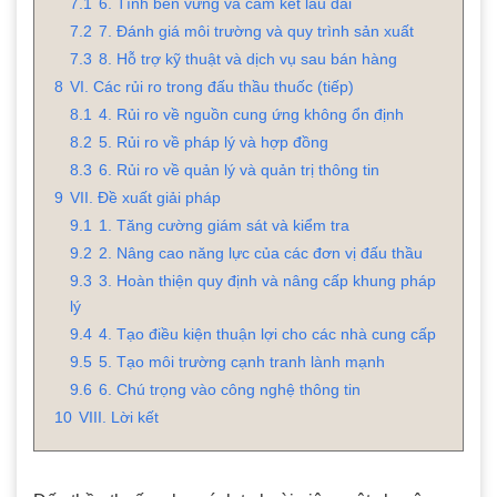
7.1
6. Tính bền vững và cam kết lâu dài
7.2
7. Đánh giá môi trường và quy trình sản xuất
7.3
8. Hỗ trợ kỹ thuật và dịch vụ sau bán hàng
8
VI. Các rủi ro trong đấu thầu thuốc (tiếp)
8.1
4. Rủi ro về nguồn cung ứng không ổn định
8.2
5. Rủi ro về pháp lý và hợp đồng
8.3
6. Rủi ro về quản lý và quản trị thông tin
9
VII. Đề xuất giải pháp
9.1
1. Tăng cường giám sát và kiểm tra
9.2
2. Nâng cao năng lực của các đơn vị đấu thầu
9.3
3. Hoàn thiện quy định và nâng cấp khung pháp
lý
9.4
4. Tạo điều kiện thuận lợi cho các nhà cung cấp
9.5
5. Tạo môi trường cạnh tranh lành mạnh
9.6
6. Chú trọng vào công nghệ thông tin
10
VIII. Lời kết