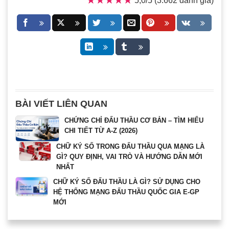
★★★★★
★★★★★
BÀI VIẾT LIÊN QUAN
CHỨNG CHỈ ĐẤU THẦU CƠ BẢN – TÌM HIỂU
CHI TIẾT TỪ A-Z (2026)
CHỮ KÝ SỐ TRONG ĐẤU THẦU QUA MẠNG LÀ
GÌ? QUY ĐỊNH, VAI TRÒ VÀ HƯỚNG DẪN MỚI
NHẤT
CHỮ KÝ SỐ ĐẤU THẦU LÀ GÌ? SỬ DỤNG CHO
HỆ THỐNG MẠNG ĐẤU THẦU QUỐC GIA E-GP
MỚI