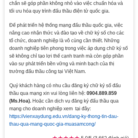
chắn sẽ góp phần không nhỏ vào việc chuẩn hóa và
tối ưu hóa quy trình đấu thầu điện tử quốc gia.
Để phát triển hệ thống mạng đấu thầu quốc gia, việc
nâng cao nhận thức và đào tạo về chữ ký số cho các
tổ chức, doanh nghiệp là vô cùng cần thiết. Những
doanh nghiệp tiên phong trong việc áp dụng chữ ký số
sẽ không chỉ tạo lợi thế cạnh tranh mà còn góp phần
vào sự phát triển bền vững và minh bạch của thị
trường đấu thầu công tại Việt Nam.
Quý khách hàng có nhu cầu đăng ký chữ ký số đấu
thầu qua mạng xin vui lòng liên hệ:
0904.889.859
(Ms.Hoa).
Hoặc cần dịch vụ đăng ký đấu thầu qua
mạng cho doanh nghiệp xem tại đây:
https://vienxaydung.edu.vn/dang-ky-thong-tin-dau-
thau-qua-mang-quoc-gia-muasamcong/
5,0/5 (3.662 đánh giá)