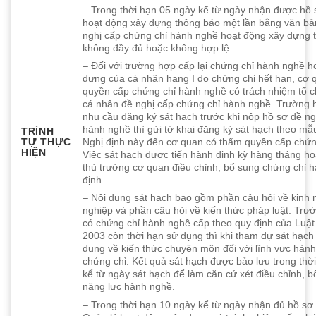
– Trong thời hạn 05 ngày kể từ ngày nhận được hồ 
hoạt động xây dựng thông báo một lần bằng văn bản
nghị cấp chứng chỉ hành nghề hoạt động xây dựng 
không đầy đủ hoặc không hợp lệ.
– Đối với trường hợp cấp lại chứng chỉ hành nghề h
dựng của cá nhân hạng I do chứng chỉ hết hạn, cơ
quyền cấp chứng chỉ hành nghề có trách nhiệm tổ c
cá nhân đề nghị cấp chứng chỉ hành nghề. Trường 
nhu cầu đăng ký sát hạch trước khi nộp hồ sơ đề ng
hành nghề thì gửi tờ khai đăng ký sát hạch theo mẫu 
TRÌNH
TỰ THỰC
Nghị định này đến cơ quan có thẩm quyền cấp chứn
HIỆN
Việc sát hạch được tiến hành định kỳ hàng tháng ho
thủ trưởng cơ quan điều chỉnh, bổ sung chứng chỉ 
định.
– Nội dung sát hạch bao gồm phần câu hỏi về kinh
nghiệp và phần câu hỏi về kiến thức pháp luật. Tr
có chứng chỉ hành nghề cấp theo quy định của Luậ
2003 còn thời hạn sử dụng thì khi tham dự sát hạch
dung về kiến thức chuyên môn đối với lĩnh vực hành
chứng chỉ. Kết quả sát hạch được bảo lưu trong thờ
kể từ ngày sát hạch để làm căn cứ xét điều chỉnh, 
năng lực hành nghề.
– Trong thời hạn 10 ngày kể từ ngày nhận đủ hồ sơ