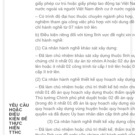
giấy phép cư trú hoặc giấy phép lao động tại Việt N
nước ngoài và người Việt Nam định cư ở nước ngoà
– Có trình độ đại học thuộc chuyên ngành phù hợp, 
nghiệm tham gia công việc phù hợp với nội dung đề
chỉ hành nghề từ 07 năm trở lên.
b) Điều kiện riêng đối với từng lĩnh vực đề nghị xin
chỉ hành nghề:
(1) Cá nhân hành nghề khảo sát xây dựng:
– Đã làm chủ nhiệm khảo sát xây dựng thuộc lĩnh v
chứng chỉ ít nhất 01 dự án từ nhóm A hoặc 02 dự án
lên hoặc ít nhất 02 công trình từ cấp I trở lên hoặc 
cấp II trở lên.
(2) Cá nhân hành nghề thiết kế quy hoạch xây dựng
– Đã làm chủ nhiệm hoặc chủ trì thiết kế bộ môn ch
nhất 01 đồ án quy hoạch xây dựng thuộc thẩm quy
Thủ tướng Chính phủ phê duyệt hoặc 02 đồ án quy
(trong đó ít nhất 01 đồ án là quy hoạch xây dựng vù
YÊU CẦU
quy hoạch xây dựng vùng huyện hoặc quy hoạch ch
HOẶC
quyền và đã được Ủy ban nhân dân cấp tỉnh phê du
ĐIỀU
KIỆN ĐỂ
(3) Cá nhân hành nghề thiết kế xây dựng công 
THỰC
HIỆN
– Đã làm chủ nhiệm hoặc chủ trì thiết kế, thẩm tra t
TTHC
thuộc lĩnh vực đề nghị cấp chứng chỉ hành nghề của