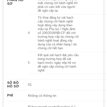
mất chứng chỉ hành nghề thì
SƠ
phải có cam kết của người
đề nghị cấp lại.
Tờ khai đăng ký sát hạch
cấp chứng chỉ hành nghề
hoạt động xây dựng theo
mẫu tại Phụ lục I Nghị định
4
số 100/2018/NĐ-CP đối với
trường hợp cấp lại chứng chỉ
hành nghề hoạt động xây
dựng của cá nhân hạng I do
chứng chỉ hết hạn.
Kết quả sát hạch đạt yêu cầu
trong trường hợp đã sát
5
hạch trước ngày nộp hồ sơ
đề nghị cấp chứng chỉ hành
nghề.
SỐ BỘ
01
HỒ SƠ
PHÍ
Không có thông tin
$(document).ready(function () {