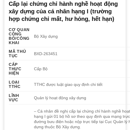
Cấp lại chứng chỉ hành nghề hoạt động
xây dựng của cá nhân hạng I (trường
hợp chứng chỉ mất, hư hỏng, hết hạn)
CƠ QUAN
CÔNG
Bộ Xây dựng
BỐ/CÔNG
KHAI
MÃ THỦ
BXD-263451
TỤC
CẤP
THỰC
Cấp Bộ
HIỆN
LOẠI
TTHC được luật giao quy định chi tiết
TTHC
LĨNH
Quản lý hoạt động xây dựng
VỰC
– Cá nhân đề nghị cấp lại chứng chỉ hành nghề hoạ
hạng I gửi 01 bộ hồ sơ theo quy định qua mạng trự
đường bưu điện hoặc nộp trực tiếp tại Cục Quản lý 
dựng thuộc Bộ Xây dựng.