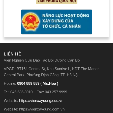
LIÊN HỆ
Viện Nghiên Cứu Đào Tạo Bồi Dưỡng Cán Bộ
VPGD: BT164 Central St, Khu Sunrise L, KDT The Manor
Central Park, Phường Định Công, TP. Hà Nội.
Hotline:
0904 889 859 ( Ms.Hoa )
Tel: 046.686.8910 – Fax: 043.257.9999
Website:
https://vienxaydung.edu.vn
Website: https://vienxaydung.com.vn