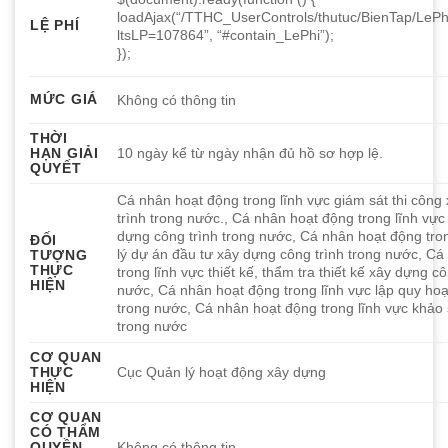
loadAjax(“/TTHC_UserControls/thutuc/BienTap/LePh
LỆ PHÍ
ltsLP=107864”, “#contain_LePhi”);
});
MỨC GIÁ
Không có thông tin
THỜI
HẠN GIẢI
10 ngày kể từ ngày nhận đủ hồ sơ hợp lệ.
QUYẾT
Cá nhân hoạt động trong lĩnh vực giám sát thi công
trình trong nước., Cá nhân hoạt động trong lĩnh vực
dựng công trình trong nước, Cá nhân hoạt động tro
ĐỐI
lý dự án đầu tư xây dựng công trình trong nước, C
TƯỢNG
THỰC
trong lĩnh vực thiết kế, thẩm tra thiết kế xây dựng cô
HIỆN
nước, Cá nhân hoạt động trong lĩnh vực lập quy ho
trong nước, Cá nhân hoạt động trong lĩnh vực khảo
trong nước
CƠ QUAN
THỰC
Cục Quản lý hoạt động xây dựng
HIỆN
CƠ QUAN
CÓ THẨM
QUYỀN
Không có thông tin