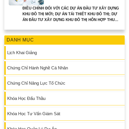
ĐIỀU CHỈNH ĐỐI VỚI CÁC DỰ ÁN ĐẦU TƯ XÂY DỰNG
KHU ĐÔ THỊ MỚI; DỰ ÁN TÁI THIẾT KHU ĐÔ THỊ; DỰ
ÁN ĐẦU TƯ XÂY DỰNG KHU ĐÔ THỊ HỖN HỢP THUỘC
THẨM QUYỀN CHẤP THUẬN CỦA THỦ TƯỚNG CHÍNH
PHỦ.
DANH MỤC
Lịch Khai Giảng
Chứng Chỉ Hành Nghề Cá Nhân
Chứng Chỉ Năng Lực Tổ Chức
Khóa Học Đấu Thầu
Khóa Học Tư Vấn Giám Sát
Khóa Học Quản Lý Dự Án