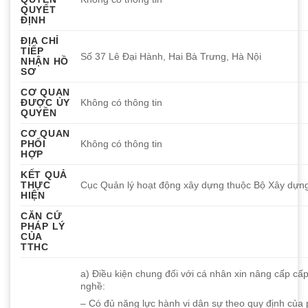
QUYẾT
ĐỊNH
ĐỊA CHỈ
TIẾP
Số 37 Lê Đại Hành, Hai Bà Trưng, Hà Nội
NHẬN HỒ
SƠ
CƠ QUAN
ĐƯỢC ỦY
Không có thông tin
QUYỀN
CƠ QUAN
PHỐI
Không có thông tin
HỢP
KẾT QUẢ
THỰC
Cục Quản lý hoạt động xây dựng thuộc Bộ Xây dựn
HIỆN
CĂN CỨ
PHÁP LÝ
CỦA
TTHC
a) Điều kiện chung đối với cá nhân xin nâng cấp cấ
nghề:
– Có đủ năng lực hành vi dân sự theo quy định của 