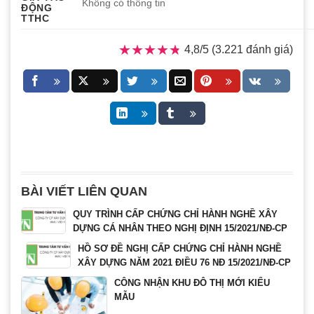
Không có thông tin
ĐỘNG
TTHC
★★★★★
★★★★★
4,8/5 (3.221 đánh giá)
BÀI VIẾT LIÊN QUAN
QUY TRÌNH CẤP CHỨNG CHỈ HÀNH NGHỀ XÂY
DỰNG CÁ NHÂN THEO NGHỊ ĐỊNH 15/2021/NĐ-CP
HỒ SƠ ĐỀ NGHỊ CẤP CHỨNG CHỈ HÀNH NGHỀ
XÂY DỰNG NĂM 2021 ĐIỀU 76 NĐ 15/2021/NĐ-CP
CÔNG NHẬN KHU ĐÔ THỊ MỚI KIỂU
MẪU