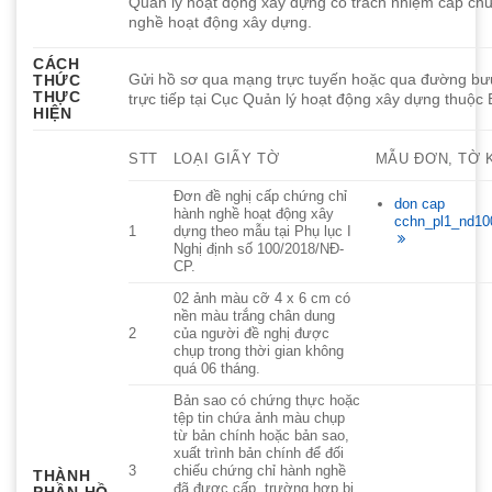
Quản lý hoạt động xây dựng có trách nhiệm cấp ch
nghề hoạt động xây dựng.
CÁCH
Gửi hồ sơ qua mạng trực tuyến hoặc qua đường bư
THỨC
THỰC
trực tiếp tại Cục Quản lý hoạt động xây dựng thuộc
HIỆN
STT
LOẠI GIẤY TỜ
MẪU ĐƠN, TỜ 
Đơn đề nghị cấp chứng chỉ
don cap
hành nghề hoạt động xây
cchn_pl1_nd10
1
dựng theo mẫu tại Phụ lục I
Nghị định số 100/2018/NĐ-
CP.
02 ảnh màu cỡ 4 x 6 cm có
nền màu trắng chân dung
2
của người đề nghị được
chụp trong thời gian không
quá 06 tháng.
Bản sao có chứng thực hoặc
tệp tin chứa ảnh màu chụp
từ bản chính hoặc bản sao,
xuất trình bản chính để đối
3
chiếu chứng chỉ hành nghề
THÀNH
đã được cấp, trường hợp bị
PHẦN HỒ