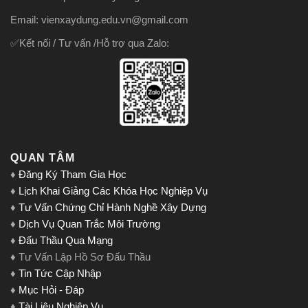
Email: vienxaydung.edu.vn@gmail.com
✅Kết nối / Tư vấn /Hỗ trợ qua Zalo:
QUAN TÂM
♦
Đăng Ký Tham Gia Học
♦
Lịch Khai Giảng Các Khóa Học Nghiệp Vụ
♦
Tư Vấn Chứng Chỉ Hành Nghề Xây Dựng
♦
Dịch Vụ Quan Trắc Môi Trường
♦
Đấu Thầu Qua Mạng
♦ Tư Vấn Lập Hồ Sơ Đấu Thầu
♦
Tin Tức Cập Nhập
♦
Mục Hỏi - Đáp
♦
Tài Liệu Nghiệp Vụ