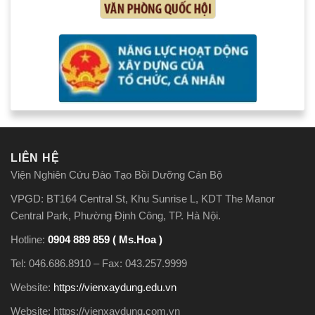
LIÊN HỆ
Viện Nghiên Cứu Đào Tạo Bồi Dưỡng Cán Bộ
VPGD: BT164 Central St, Khu Sunrise L, KDT The Manor
Central Park, Phường Định Công, TP. Hà Nội.
Hotline:
0904 889 859 ( Ms.Hoa )
Tel: 046.686.8910 – Fax: 043.257.9999
Website:
https://vienxaydung.edu.vn
Website: https://vienxaydung.com.vn