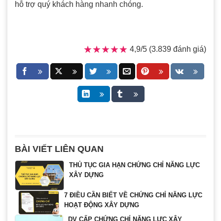
hỗ trợ quý khách hàng nhanh chóng.
★★★★★
★★★★★
4,9/5 (3.839 đánh giá)
BÀI VIẾT LIÊN QUAN
THỦ TỤC GIA HẠN CHỨNG CHỈ NĂNG LỰC
XÂY DỰNG
7 ĐIỀU CẦN BIẾT VỀ CHỨNG CHỈ NĂNG LỰC
HOẠT ĐỘNG XÂY DỰNG
DV CẤP CHỨNG CHỈ NĂNG LỰC XÂY