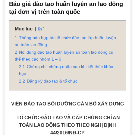
Báo giá đào tạo huấn luyện an lao động
tại đơn vị trên toàn quốc
Mục lục
ẩn
1
Thông báo hợp tác tổ chức đào tạo lớp huấn luyện
an toàn lao động
2
Nôi dung đào tạo huấn luyện an toàn lao động cụ
thể theo các nhóm 1 – 6
2.1
Chứng chỉ, chứng nhận sau khi kết thúc khóa
học:
2.2
Đăng ký đào tạo & tổ chức
VIỆN ĐÀO TẠO BỒI DƯỠNG CÁN BỘ XÂY DỰNG
TỔ CHỨC ĐÀO TẠO VÀ CẤP CHỨNG CHỈ AN
TOÀN LAO ĐỘNG THEO THEO NGHỊ ĐỊNH
44/2016/NĐ-CP