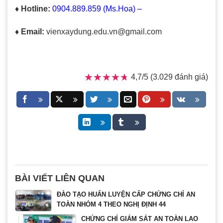
♦ Hotline:
0904.889.859 (Ms.Hoa) –
♦ Email:
vienxaydung.edu.vn@gmail.com
★★★★★
★★★★★
4,7/5 (3.029 đánh giá)
BÀI VIẾT LIÊN QUAN
ĐÀO TẠO HUẤN LUYỆN CẤP CHỨNG CHỈ AN
TOÀN NHÓM 4 THEO NGHỊ ĐỊNH 44
CHỨNG CHỈ GIÁM SÁT AN TOÀN LAO