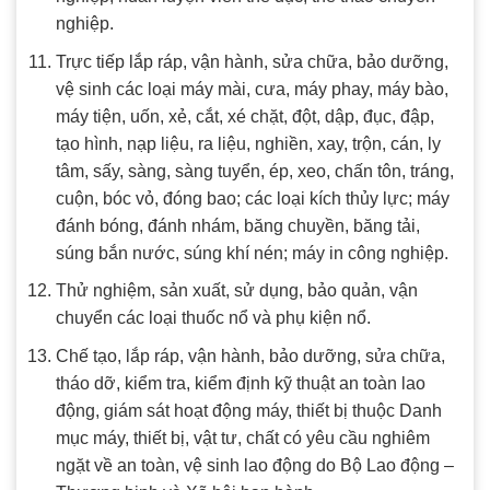
nghiệp.
Trực tiếp lắp ráp, vận hành, sửa chữa, bảo dưỡng,
vệ sinh các loại máy mài, cưa, máy phay, máy bào,
máy tiện, uốn, xẻ, cắt, xé chặt, đột, dập, đục, đập,
tạo hình, nạp liệu, ra liệu, nghiền, xay, trộn, cán, ly
tâm, sấy, sàng, sàng tuyển, ép, xeo, chấn tôn, tráng,
cuộn, bóc vỏ, đóng bao; các loại kích thủy lực; máy
đánh bóng, đánh nhám, băng chuyền, băng tải,
súng bắn nước, súng khí nén; máy in công nghiệp.
Thử nghiệm, sản xuất, sử dụng, bảo quản, vận
chuyển các loại thuốc nổ và phụ kiện nổ.
Chế tạo, lắp ráp, vận hành, bảo dưỡng, sửa chữa,
tháo dỡ, kiểm tra, kiểm định kỹ thuật an toàn lao
động, giám sát hoạt động máy, thiết bị thuộc Danh
mục máy, thiết bị, vật tư, chất có yêu cầu nghiêm
ngặt về an toàn, vệ sinh lao động do Bộ Lao động –