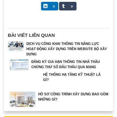
BÀI VIẾT LIÊN QUAN
DỊCH VỤ CÔNG KHAI THÔNG TIN NĂNG LỰC
HOẠT ĐỘNG XÂY DỰNG TRÊN WEBSITE BỘ XÂY
DỰNG
ĐĂNG KÝ GIA HẠN THÔNG TIN NHÀ THẦU
CHỨNG THƯ SỐ ĐẤU THẦU QUA MẠNG
HỆ THỐNG HẠ TẦNG KỸ THUẬT LÀ
GÌ?
HỒ SƠ CÔNG TRÌNH XÂY DỰNG BAO GỒM
NHỮNG GÌ?