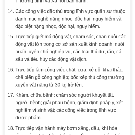
Thương binh và Xã hội ban hành.
Các công việc đặc thù trong lĩnh vực quân sự thuộc
danh mục nghề nặng nhọc, độc hại, nguy hiểm và
đặc biệt nặng nhọc, độc hại, nguy hiểm.
Trực tiếp giết mổ động vật, chăm sóc, chăn nuôi các
động vật lớn trong cơ sở sản xuất kinh doanh; nuôi
huấn luyện chó nghiệp vụ, các loại thú dữ, rắn, cá
sấu và tiêu hủy các động vật dịch.
Trực tiếp làm công việc chặt, cưa, xẻ gỗ, khai thác,
chế biến gỗ công nghiệp; bốc xếp thủ công thường
xuyên vật nặng từ 30 kg trở lên.
Khám, chữa bệnh; chăm sóc người khuyết tật,
người bệnh; giải phẫu bệnh, giám định pháp y, xét
nghiệm vi sinh vật; các công việc trong lĩnh vực
dược phẩm.
Trực tiếp vận hành máy bơm xăng, dầu, khí hóa