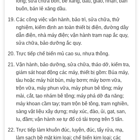
lỏng; sửa chữa bồn, bể xăng, dầu, giao, nhận, bán
buôn, bán lẻ xăng dầu.
Các công việc vận hành, bảo trì, sửa chữa, thử
nghiệm, kiểm định an toàn thiết bị điện, đường dây
dẫn điện, nhà máy điện; vận hành trạm nạp ắc quy,
sửa chữa, bảo dưỡng ắc quy.
Trực tiếp chế biến mủ cao su, nhựa thông.
Vận hành, bảo dưỡng, sửa chữa, tháo dỡ, kiểm tra,
giám sát hoạt động các máy, thiết bị gồm: Búa máy,
tàu hoặc máy hút bùn, máy bơm; máy bơm vữa,
trộn vữa, máy phun vữa, máy phun bê tông; máy
mài, cắt, tạo nhám bê tông; máy phá dỡ đa năng;
máy khoan cầm tay; trạm trộn bê tông, trạm nghiền,
sàng vật liệu xây dựng; máy xúc, đào, ủi, gạt, san,
lu, đầm; vận hành xe tự đổ có tải trọng trên 5 tấn.
Trực tiếp làm khuôn đúc, luyện, đúc, tẩy rửa, mạ,
làm sạch bề mặt kim loại; chế biến kim loại; các