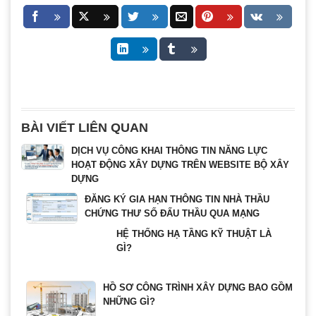
BÀI VIẾT LIÊN QUAN
DỊCH VỤ CÔNG KHAI THÔNG TIN NĂNG LỰC
HOẠT ĐỘNG XÂY DỰNG TRÊN WEBSITE BỘ XÂY
DỰNG
ĐĂNG KÝ GIA HẠN THÔNG TIN NHÀ THẦU
CHỨNG THƯ SỐ ĐẤU THẦU QUA MẠNG
HỆ THỐNG HẠ TẦNG KỸ THUẬT LÀ
GÌ?
HỒ SƠ CÔNG TRÌNH XÂY DỰNG BAO GỒM
NHỮNG GÌ?