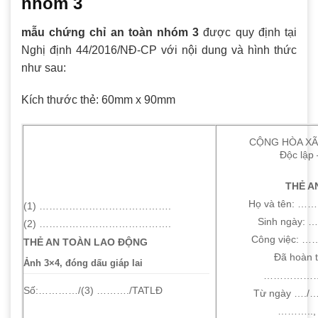
nhóm 3
mẫu chứng chỉ an toàn nhóm 3
được quy định tại
Nghị định 44/2016/NĐ-CP với nội dung và hình thức
như sau:
Kích thước thẻ: 60mm x 90mm
CỘNG HÒA XÃ
Độc lập
THẺ A
Họ và tên
(1) ………………………………….
Sinh ngày
(2) ………………………………….
Công việc
THẺ AN TOÀN LAO ĐỘNG
Đã hoàn 
Ảnh 3×4, đóng dấu giáp lai
……………
Số:…………/(3) ………./TATLĐ
Từ ngày …./…
………..,