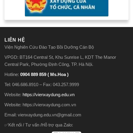
LIÊN HỆ
Viện Nghiên Cứu Đào Tạo Bồi Dưỡng Cán Bộ
VPGD: BT164 Central St, Khu Sunrise L, KDT The Manor
Central Park, Phường Định Công, TP. Hà Nội.
Hotline:
0904 889 859 ( Ms.Hoa )
Tel: 046.686.8910 – Fax: 043.257.9999
Website:
https://vienxaydung.edu.vn
Website: https://vienxaydung.com.vn
Email: vienxaydung.edu.vn@gmail.com
✅Kết nối / Tư vấn /Hỗ trợ qua Zalo: