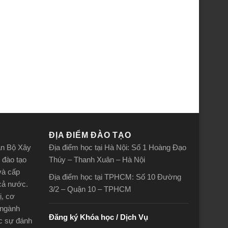
ĐỊA ĐIỂM ĐÀO TẠO
án Bộ Xây
Địa điểm học tại Hà Nội: Số 1 Hoàng Đạo
 đào tạo
Thúy – Thanh Xuân – Hà Nội
và cấp
Địa điểm học tại TPHCM: Số 10 Đường
 cả nước.
3/2 – Quận 10 – TPHCM
ị, cơ
 ngành
Đăng ký Khóa học / Dịch Vụ
ợc sự đánh