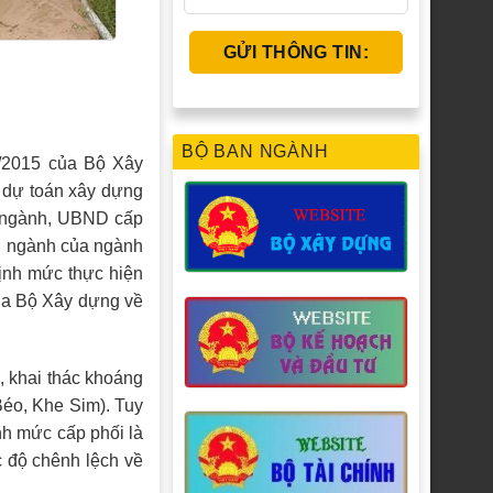
BỘ BAN NGÀNH
3/2015 của Bộ Xây
c dự toán xây dựng
n ngành, UBND cấp
ên ngành của ngành
ịnh mức thực hiện
của Bộ Xây dựng về
, khai thác khoáng
éo, Khe Sim). Tuy
ịnh mức cấp phối là
c độ chênh lệch về