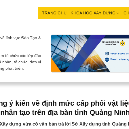
TRANG CHỦ
KHÓA HỌC XÂY DỰNG
CH
về lĩnh vực Đào Tạo &
m tổ chức các lớp đào
 nhân, tổ chức, đơn vị
g phát triển.
g ý kiến về định mức cấp phối vật li
 nhân tạo trên địa bàn tỉnh Quảng Nin
Xây dựng vừa có văn bản trả lời Sở Xây dựng tỉnh Quảng N