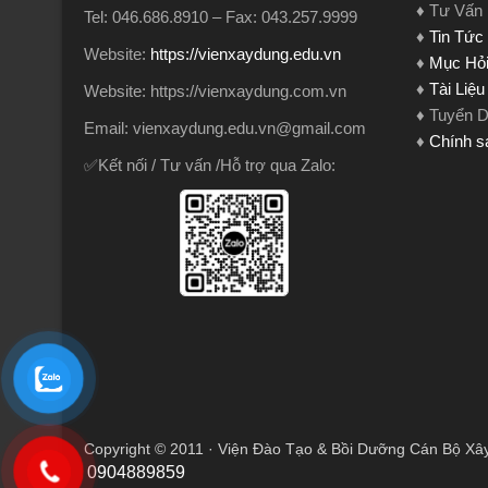
♦ Tư Vấn
Tel: 046.686.8910 – Fax: 043.257.9999
♦
Tin Tức
Website:
https://vienxaydung.edu.vn
♦
Mục Hỏi
♦
Tài Liệ
Website: https://vienxaydung.com.vn
♦ Tuyển 
Email: vienxaydung.edu.vn@gmail.com
♦
Chính s
✅Kết nối / Tư vấn /Hỗ trợ qua Zalo:
Copyright © 2011 · Viện Đào Tạo & Bồi Dưỡng Cán Bộ Xâ
0904889859