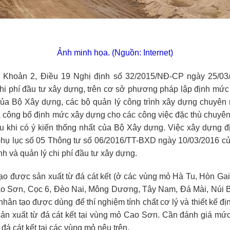
Ảnh minh họa. (Nguồn: Internet)
i Khoản 2, Điều 19 Nghị định số 32/2015/NĐ-CP ngày 25/0
hi phí đầu tư xây dựng, trên cơ sở phương pháp lập định mứ
ủa Bộ Xây dựng, các bộ quản lý công trình xây dựng chuyê
và công bố định mức xây dựng cho các công việc đặc thù chuy
u khi có ý kiến thống nhất của Bộ Xây dựng. Việc xây dựng đ
 phụ lục số 05 Thông tư số 06/2016/TT-BXD ngày 10/03/2016 
h và quản lý chi phí đầu tư xây dựng.
ạo được sản xuất từ đá cát kết (ở các vùng mỏ Hà Tu, Hòn Gai
o Sơn, Cọc 6, Đèo Nai, Mông Dương, Tây Nam, Đá Mài, Núi B
nhân tạo được dùng để thí nghiệm tính chất cơ lý và thiết kế đ
ản xuất từ đá cát kết tại vùng mỏ Cao Sơn. Cần đánh giá mứ
 đá cát kết tại các vùng mỏ nêu trên.