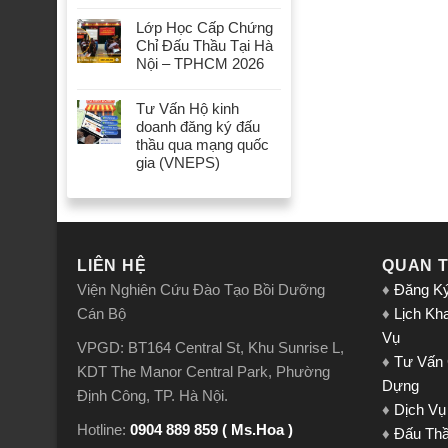
Lớp Học Cấp Chứng
Chỉ Đấu Thầu Tại Hà
Nội – TPHCM 2026
Tư Vấn Hộ kinh
doanh đăng ký đấu
thầu qua mạng quốc
gia (VNEPS)
LIÊN HỆ
QUAN 
Viện Nghiên Cứu Đào Tạo Bồi Dưỡng
♦
Đăng K
Cán Bộ
♦
Lịch Kh
Vụ
VPGD: BT164 Central St, Khu Sunrise L,
♦
Tư Vấn
KDT The Manor Central Park, Phường
Dựng
Định Công, TP. Hà Nội.
♦
Dịch Vụ
Hotline:
0904 889 859 ( Ms.Hoa )
♦
Đấu Th