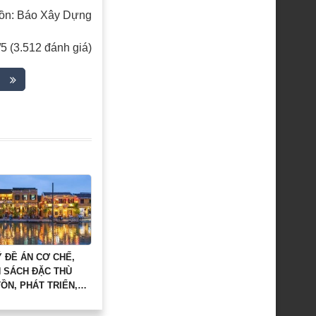
ồn: Báo Xây Dựng
/5 (3.512 đánh giá)
 ĐỀ ÁN CƠ CHẾ,
H SÁCH ĐẶC THÙ
ỒN, PHÁT TRIỂN,
HUY GIÁ TRỊ DI SẢN
ÓA THẾ GIỚI ĐÔ