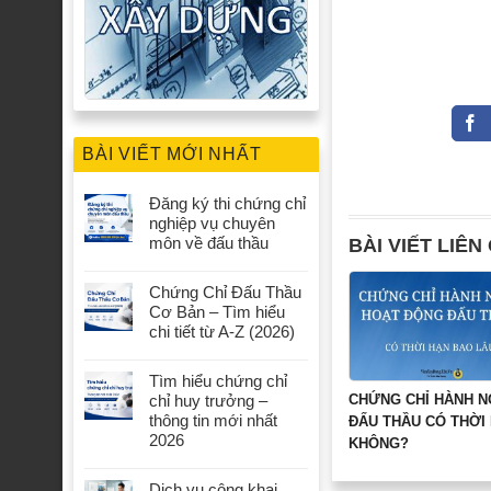
BÀI VIẾT MỚI NHẤT
Đăng ký thi chứng chỉ
nghiệp vụ chuyên
môn về đấu thầu
BÀI VIẾT LIÊN
Chứng Chỉ Đấu Thầu
Cơ Bản – Tìm hiểu
chi tiết từ A-Z (2026)
Tìm hiểu chứng chỉ
CHỨNG CHỈ HÀNH 
chỉ huy trưởng –
thông tin mới nhất
ĐẤU THẦU CÓ THỜI
2026
KHÔNG?
Dịch vụ công khai