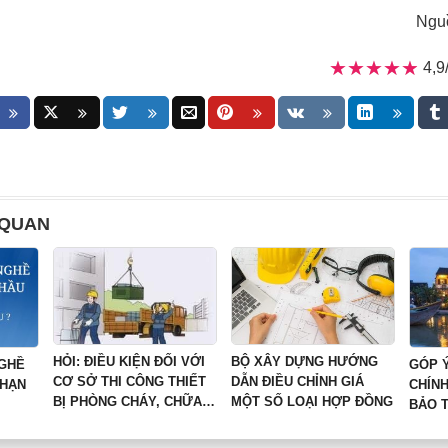
Ngu
★★★★★
★★★★★
4,9
 QUAN
HỎI: ĐIỀU KIỆN ĐỐI VỚI
BỘ XÂY DỰNG HƯỚNG
NGHỀ
GÓP Ý
CƠ SỞ THI CÔNG THIẾT
DẪN ĐIỀU CHỈNH GIÁ
 HẠN
CHÍN
BỊ PHÒNG CHÁY, CHỮA
MỘT SỐ LOẠI HỢP ĐỒNG
BẢO T
CHÁY
PHÁT 
VĂN H