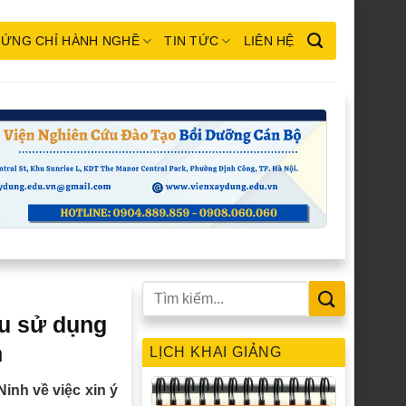
ỨNG CHỈ HÀNH NGHỀ
TIN TỨC
LIÊN HỆ
ệu sử dụng
h
LỊCH KHAI GIẢNG
inh về việc xin ý