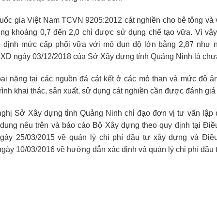
uốc gia Việt Nam TCVN 9205:2012 cát nghiền cho bê tông và v
ng khoảng 0,7 đến 2,0 chỉ được sử dụng chế tạo vữa. Vì vậy
kế định mức cấp phối vữa với mô đun độ lớn bằng 2,87 như n
 ngày 03/12/2018 của Sở Xây dựng tỉnh Quảng Ninh là chư
ại nặng tại các nguồn đá cát kết ở các mỏ than và mức độ 
rình khai thác, sản xuất, sử dụng cát nghiền cần được đánh giá 
ghị Sở Xây dựng tỉnh Quảng Ninh chỉ đạo đơn vị tư vấn lập 
dung nêu trên và báo cáo Bộ Xây dựng theo quy định tại Điề
ày 25/03/2015 về quản lý chi phí đầu tư xây dựng và Điề
ày 10/03/2016 về hướng dẫn xác định và quản lý chi phí đầu 