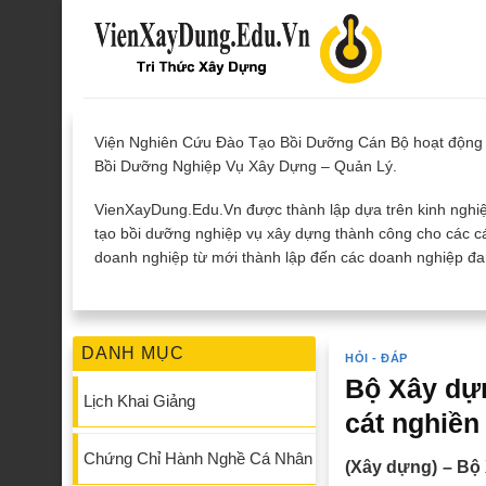
Skip
to
content
Viện Nghiên Cứu Đào Tạo Bồi Dưỡng Cán Bộ hoạt động 
Bồi Dưỡng Nghiệp Vụ Xây Dựng – Quản Lý.
VienXayDung.Edu.Vn được thành lập dựa trên kinh nghiệ
tạo bồi dưỡng nghiệp vụ xây dựng thành công cho các cá
doanh nghiệp từ mới thành lập đến các doanh nghiệp đan
DANH MỤC
HỎI - ĐÁP
Bộ Xây dựn
Lịch Khai Giảng
cát nghiền
Chứng Chỉ Hành Nghề Cá Nhân
(Xây dựng) – Bộ 