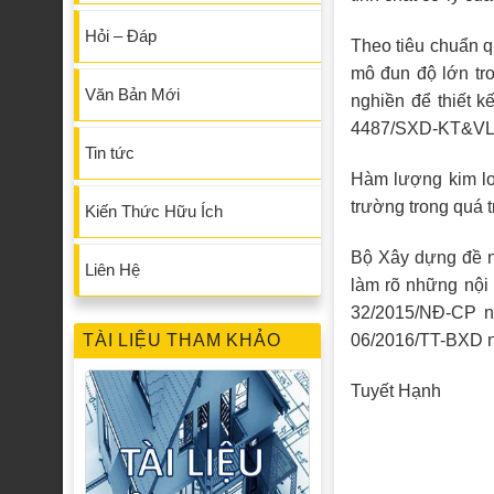
Hỏi – Đáp
Theo tiêu chuẩn q
mô đun độ lớn tro
Văn Bản Mới
nghiền để thiết 
4487/SXD-KT&VLXD
Tin tức
Hàm lượng kim lo
trường trong quá t
Kiến Thức Hữu Ích
Bộ Xây dựng đề n
Liên Hệ
làm rõ những nội 
32/2015/NĐ-CP ng
06/2016/TT-BXD ng
TÀI LIỆU THAM KHẢO
Tuyết Hạnh