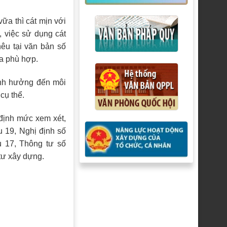
ữa thì cát mịn với
, việc sử dụng cát
êu tại văn bản số
a phù hợp.
ảnh hưởng đến môi
cụ thể.
định mức xem xét,
u 19, Nghị định số
u 17, Thông tư số
tư xây dựng.