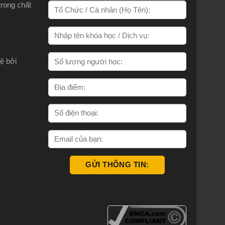
trong chất
ệ bởi