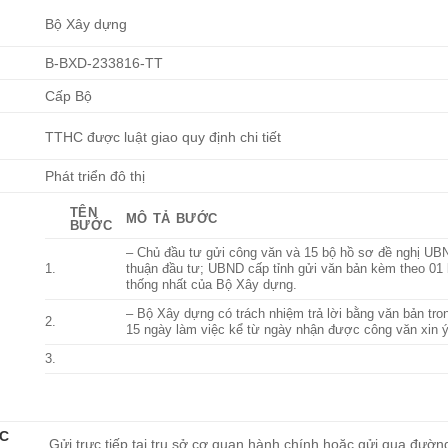
Bộ Xây dựng
B-BXD-233816-TT
Cấp Bộ
TTHC được luật giao quy định chi tiết
Phát triển đô thị
TÊN
MÔ TẢ BƯỚC
BƯỚC
– Chủ đầu tư gửi công văn và 15 bộ hồ sơ đề nghị UB
1.
thuận đầu tư; UBND cấp tỉnh gửi văn bản kèm theo 01 
thống nhất của Bộ Xây dựng.
– Bộ Xây dựng có trách nhiệm trả lời bằng văn bản trong
2.
15 ngày làm việc kể từ ngày nhận được công văn xin ý
3.
ỰC
Gửi trực tiếp tại trụ sở cơ quan hành chính hoặc gửi qua đườn