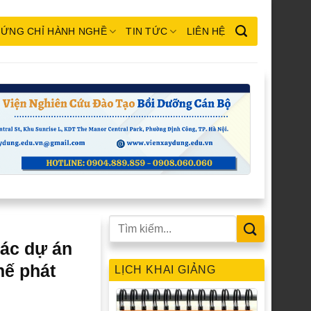
ỨNG CHỈ HÀNH NGHỀ
TIN TỨC
LIÊN HỆ
các dự án
hế phát
LỊCH KHAI GIẢNG