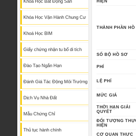
Khóa Học Bất Động Sản
HIỆN
Khóa Học Vận Hành Chung Cư
THÀNH PHẦN HỒ
Khoá Học BIM
Giấy chứng nhận tu bổ di tích
SỐ BỘ HỒ SƠ
Đào Tạo Ngắn Hạn
PHÍ
LỆ PHÍ
Đánh Giá Tác Động Môi Trường
MỨC GIÁ
Dịch Vụ Nhà Đất
THỜI HẠN GIẢI
QUYẾT
Mẫu Chứng Chỉ
ĐỐI TƯỢNG THỰ
HIỆN
Thủ tục hành chính
CƠ QUAN THỰC