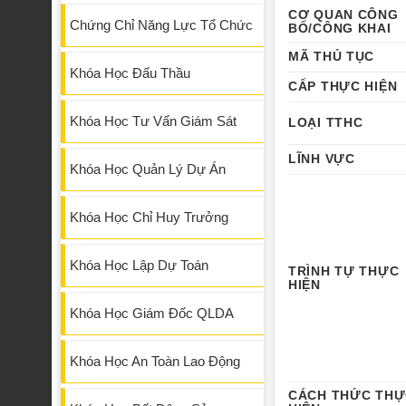
CƠ QUAN CÔNG
Chứng Chỉ Năng Lực Tổ Chức
BỐ/CÔNG KHAI
MÃ THỦ TỤC
Khóa Học Đấu Thầu
CẤP THỰC HIỆN
Khóa Học Tư Vấn Giám Sát
LOẠI TTHC
LĨNH VỰC
Khóa Học Quản Lý Dự Án
Khóa Học Chỉ Huy Trưởng
Khóa Học Lập Dự Toán
TRÌNH TỰ THỰC
HIỆN
Khóa Học Giám Đốc QLDA
Khóa Học An Toàn Lao Động
CÁCH THỨC TH