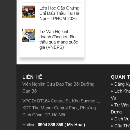
Lớp Học Cấp Chứng
Chỉ Đấu Thầu Tại Hà
Nội – TPHCM 2026
Tư Vấn Hộ kinh
doanh đăng ký đấu
thầu qua mạng quốc
gia (VNEPS)
LIÊN HỆ
QUAN 
Viện Nghiên Cứu Đào Tạo Bồi Dưỡng
♦
Đăng K
Cán Bộ
♦
Lịch Kh
Vụ
VPGD: BT164 Central St, Khu Sunrise L,
♦
Tư Vấn
KDT The Manor Central Park, Phường
Dựng
Định Công, TP. Hà Nội.
♦
Dịch Vụ
Hotline:
0904 889 859 ( Ms.Hoa )
♦
Đấu Th