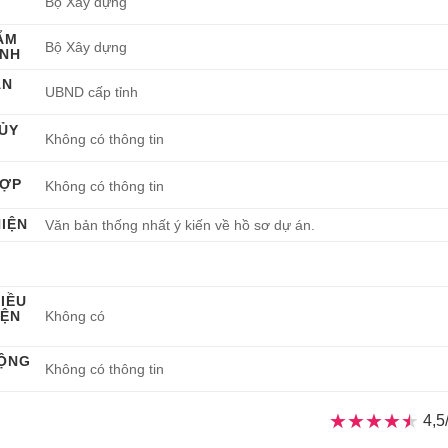
Bộ Xây dựng
ẨM
Bộ Xây dựng
ỊNH
ẬN
UBND cấp tỉnh
ỦY
Không có thông tin
HỢP
Không có thông tin
IỆN
Văn bản thống nhất ý kiến về hồ sơ dự án.
Ý
IỀU
IỆN
Không có
ĐỘNG
Không có thông tin
★★★★★
★★★★★
4,5