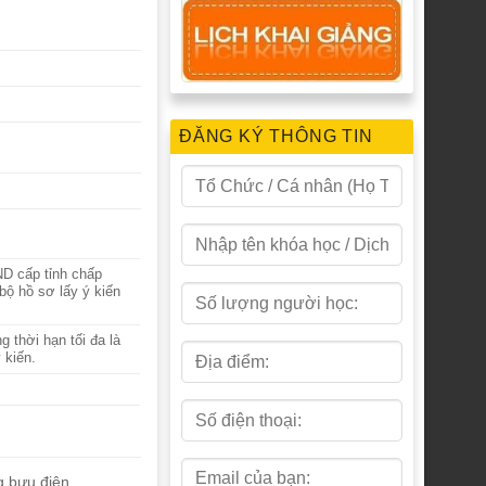
ĐĂNG KÝ THÔNG TIN
ND cấp tỉnh chấp
bộ hồ sơ lấy ý kiến
 thời hạn tối đa là
 kiến.
g bưu điện