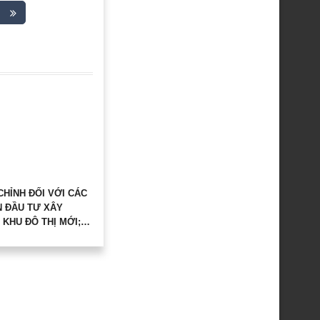
CHỈNH ĐỐI VỚI CÁC
N ĐẦU TƯ XÂY
KHU ĐÔ THỊ MỚI;
 TÁI THIẾT KHU ĐÔ
DỰ ÁN ĐẦU TƯ XÂY
 KHU ĐÔ THỊ HỖN
THUỘC THẨM QUYỀN
 THUẬN CỦA THỦ
G CHÍNH PHỦ.