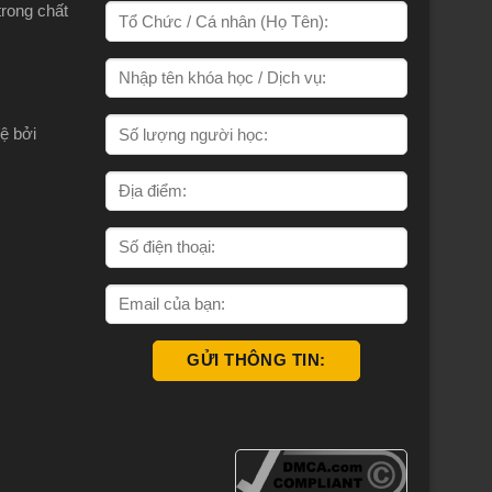
trong chất
ệ bởi