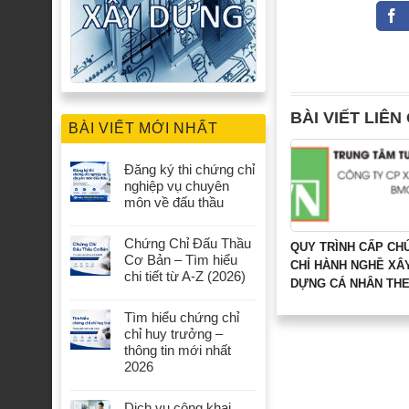
BÀI VIẾT LIÊN
BÀI VIẾT MỚI NHẤT
Đăng ký thi chứng chỉ
nghiệp vụ chuyên
môn về đấu thầu
Chứng Chỉ Đấu Thầu
QUY TRÌNH CẤP CH
Cơ Bản – Tìm hiểu
CHỈ HÀNH NGHỀ XÂ
chi tiết từ A-Z (2026)
DỰNG CÁ NHÂN TH
NGHỊ ĐỊNH 15/2021/
Tìm hiểu chứng chỉ
chỉ huy trưởng –
thông tin mới nhất
2026
Dịch vụ công khai