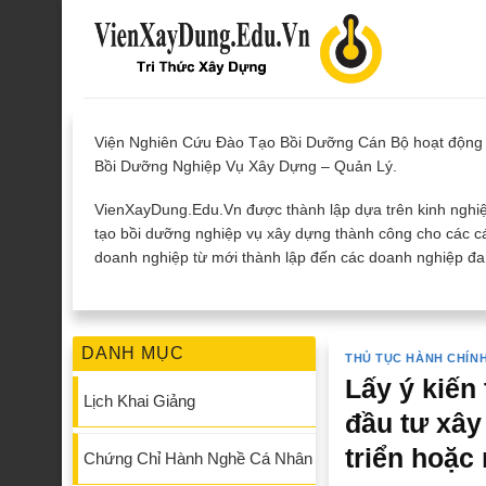
Skip
to
content
Viện Nghiên Cứu Đào Tạo Bồi Dưỡng Cán Bộ hoạt động 
Bồi Dưỡng Nghiệp Vụ Xây Dựng – Quản Lý.
VienXayDung.Edu.Vn được thành lập dựa trên kinh nghiệ
tạo bồi dưỡng nghiệp vụ xây dựng thành công cho các cá
doanh nghiệp từ mới thành lập đến các doanh nghiệp đan
DANH MỤC
THỦ TỤC HÀNH CHÍN
Lấy ý kiến
Lịch Khai Giảng
đầu tư xây
triển hoặc 
Chứng Chỉ Hành Nghề Cá Nhân