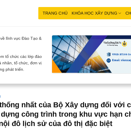
TRANG CHỦ
KHÓA HỌC XÂY DỰNG
CH
về lĩnh vực Đào Tạo &
m tổ chức các lớp đào
 nhân, tổ chức, đơn vị
g phát triển.
H
 thống nhất của Bộ Xây dựng đối với 
 dựng công trình trong khu vực hạn c
nội đô lịch sử của đô thị đặc biệt