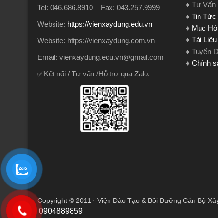
♦ Tư Vấn
Tel: 046.686.8910 – Fax: 043.257.9999
♦
Tin Tức
Website:
https://vienxaydung.edu.vn
♦
Mục Hỏi
♦
Tài Liệ
Website: https://vienxaydung.com.vn
♦ Tuyển 
Email: vienxaydung.edu.vn@gmail.com
♦
Chính s
✅Kết nối / Tư vấn /Hỗ trợ qua Zalo:
Copyright © 2011 · Viện Đào Tạo & Bồi Dưỡng Cán Bộ Xâ
0904889859