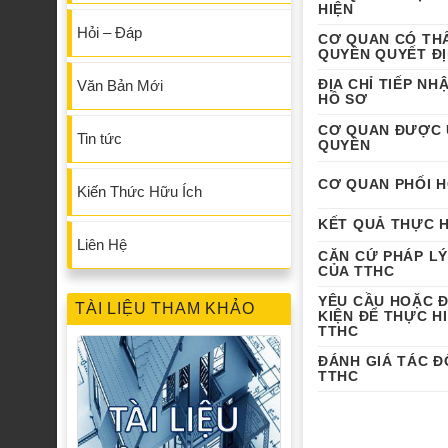
HIỆN
Hỏi – Đáp
CƠ QUAN CÓ TH
QUYỀN QUYẾT Đ
ĐỊA CHỈ TIẾP NH
Văn Bản Mới
HỒ SƠ
CƠ QUAN ĐƯỢC 
Tin tức
QUYỀN
CƠ QUAN PHỐI 
Kiến Thức Hữu Ích
KẾT QUẢ THỰC H
Liên Hệ
CĂN CỨ PHÁP L
CỦA TTHC
YÊU CẦU HOẶC Đ
TÀI LIỆU THAM KHẢO
KIỆN ĐỂ THỰC H
TTHC
ĐÁNH GIÁ TÁC 
TTHC