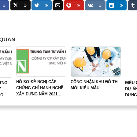
 QUAN
HỒ SƠ ĐỀ NGHỊ CẤP
CÔNG NHẬN KHU ĐÔ THỊ
ỨNG
ĐIỀU 
CHỨNG CHỈ HÀNH NGHỀ
MỚI KIỂU MẪU
Y
DỰ Á
XÂY DỰNG NĂM 2021
EO
DỰNG 
ĐIỀU 76 NĐ 15/2021/NĐ-
NĐ-CP
DỰ ÁN
CP
THỊ; 
DỰNG
HỢP 
CHẤP
TƯỚN