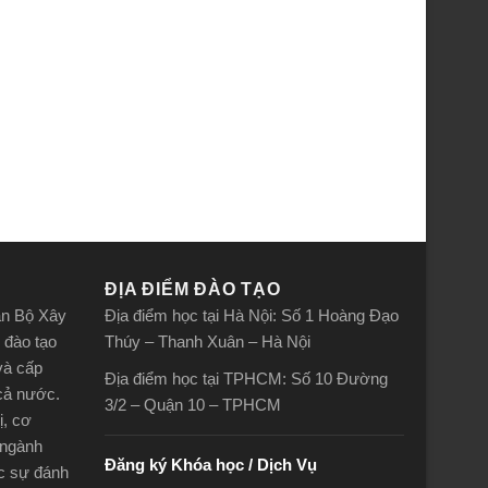
ĐỊA ĐIỂM ĐÀO TẠO
án Bộ Xây
Địa điểm học tại Hà Nội: Số 1 Hoàng Đạo
 đào tạo
Thúy – Thanh Xuân – Hà Nội
và cấp
Địa điểm học tại TPHCM: Số 10 Đường
 cả nước.
3/2 – Quận 10 – TPHCM
ị, cơ
 ngành
Đăng ký Khóa học / Dịch Vụ
ợc sự đánh